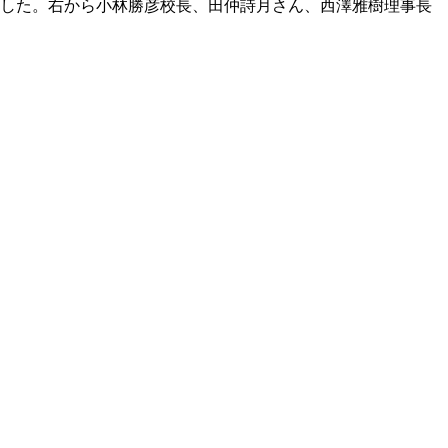
ました。右から小林勝彦校長、田仲詩月さん、西澤雅樹理事長